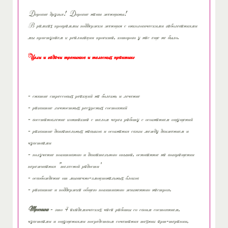
Дорогие друзья! Дорогие наши женщины!
В рамках программы поддержки женщин с онкологическими заболеваниями
мы приступаем к реализации проекта, которого у нас еще не было.
Цели и задачи тренингов и телесных практик:
- снятие стрессовых реакций на болезнь и лечение
- развитие личностных ресурсных состояний
- восстановление контакта с телом через работу с осознанием ощущений
- развитие двигательных навыков и осознания связи между движением и
чувствами
- получение позитивного и двигательного опыта, основанное на возвращении
переживания «телесной радости»
- освобождение от мышечно-эмоциональных блоков
- развитие и поддержка общего позитивного жизненного настроя.
Тренинг
- это 4 академических часа работы со своим состоянием,
чувствами и ощущениями посредством сочетания техник арт-терапии,