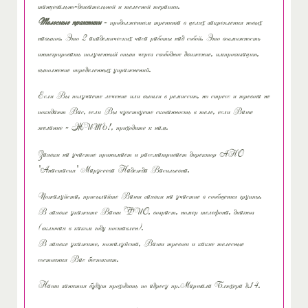
танцевально-двигательной и телесной терапии.
Телесные практики
- продолжением тренинга в целях закрепления новых
навыков. Это 2 академических часа работы над собой. Это возможность
интегрировать полученный опыт через свободное движение, импровизацию,
выполнение определенных упражнений.
Если Вы получаете лечение или вышли в ремиссию, но стресс и тревога не
покидают Вас, если Вы чувствуете скованность в теле, если Ваше
желание - ЖИТЬ!, приходите к нам.
Заявки на участие принимает и рассматривает директор АНО
"Анастасия" Марусеева Надежда Васильевна.
Пожалуйста, присылайте Ваши заявки на участие в сообщения группы.
В заявке укажите Ваши ФИО, возраст, номер телефона, диагноз
(включая в каком году поставлен).
В заявке укажите, пожалуйста, Ваши тревоги и какие телесные
состояния Вас беспокоят.
Наши занятия будут проходить по адресу пр.Маршала Блюхера д.14.