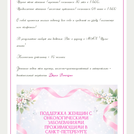
Первое наше занятие (тренинг) состоится 30 мая в 13:00.
Продолжение занятия (телесные практики) состоится 06 июня в 13:00
С собой приносим только водичку для себя и средства по уходу (полотенце
или салфетки)
В результате отбора мы добавим Вас в группу в МАХ "Пульс
жизни"
Количество участниц - 10 человек
Занятия ведет наш тренер, телесно-ориентированный и танцевально -
двигательный терапевт
Дарья Ричевуто