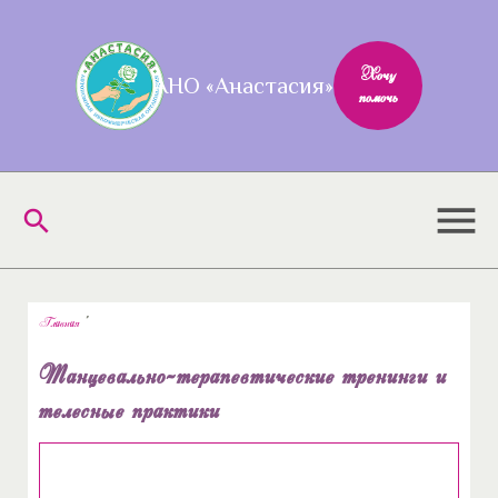
Хочу
АНО «Анастасия»
помочь
menu
search
Главная
»
Танцевально-терапевтические тренинги и
телесные практики