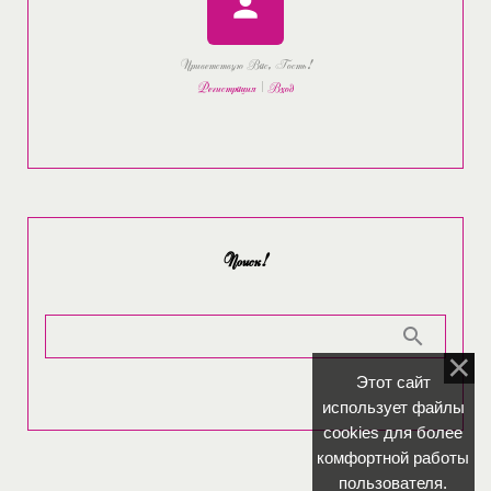
person
Приветствую Вас
,
Гость
!
Регистрация
|
Вход
Поиск!
Этот сайт
использует файлы
cookies для более
комфортной работы
пользователя.