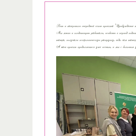
Вот и завершили очередной сезон проекта "Пробуждение 
Мы много и плодотворно работали, особенно в период под
танца, получали психологическую разгрузку, ведь сам тане
А наш проект продолжится уже осенью, и мы с большим у