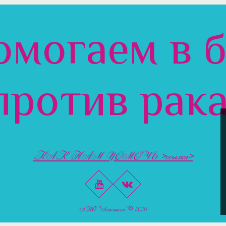
могаем в 
против рака
КАК НАМ ПОМОЧЬ >ссылка>
АНО «Анастасия» © 2026