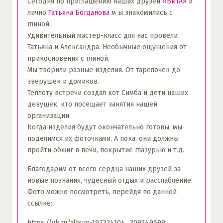
Сегодня по приглашению наших друзей
«ВИТА»
и
лично
Татьяна Богданова
м ы знакомились с
глиной.
Удивительный мастер-класс для нас провели
Татьяна и Александра. Необычные ощущения от
прикосновения с глиной.
Мы творили разные изделия. От тарелочек до
зверушек и домиков.
Теплоту встречи создал кот Симба и дети наших
девушек, кто посещает занятия нашей
организации.
Когда изделия будут окончательно готовы, мы
поделимся их фоточками. А пока, они должны
пройти обжиг в печи, покрытие глазурью и т.д.
Благодарим от всего сердца наших друзей за
новые познания, чудесный отдых и расслабление.
Фото можно посмотреть, перейдя по данной
ссылке:
https://vk.ru/album-197334104_309349699