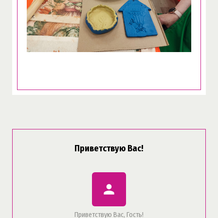
Приветствую Вас
!
person
Приветствую Вас
,
Гость
!